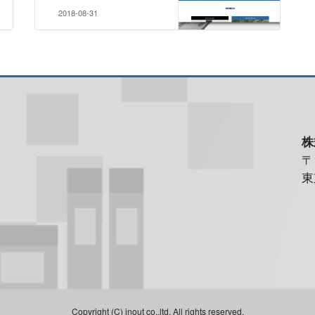
2018-08-31
株
〒
東
Copyright (C) inout co.,ltd. All rights reserved.