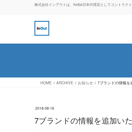
コ
ナ
株式会社インアウトは、Kettal日本代理店としてコントラ
ン
ビ
テ
ゲ
ン
ー
ツ
シ
へ
ョ
ス
ン
キ
に
ッ
移
プ
動
HOME
ARCHIVE
お知らせ
7ブランドの情報を
2018-08-16
7ブランドの情報を追加い