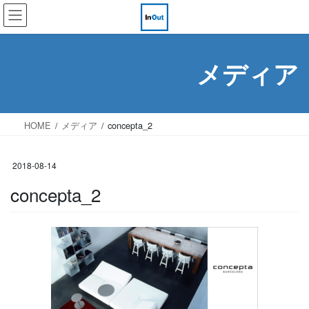
コ
ナ
ン
ビ
テ
ゲ
ン
ー
メディア
ツ
シ
へ
ョ
ス
ン
HOME
メディア
concepta_2
キ
に
ッ
移
プ
動
2018-08-14
concepta_2