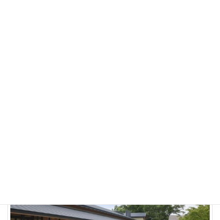
EXPO Osaka 2025 Spain Pavilion
2024-03-18
事例紹介
Tokyu Harvest Club Viala Karuizawa Retreat